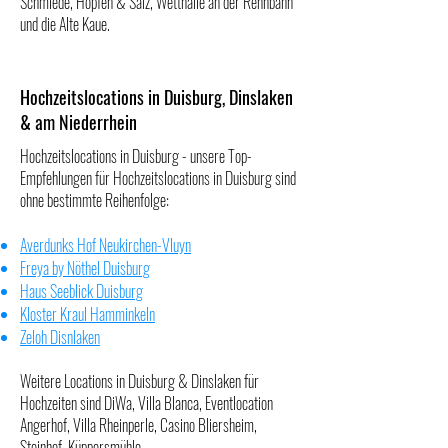
Schmiede
,
Hopfen & Salz
,
Wetthalle an der Rennbahn
und die
Alte Kaue
.
Hochzeitslocations in Duisburg, Dinslaken
& am Niederrhein
Hochzeitslocations in Duisburg - unsere Top-
Empfehlungen für Hochzeitslocations in Duisburg sind
ohne bestimmte Reihenfolge:
Averdunks Hof Neukirchen-Vluyn
Freya by Nöthel Duisburg
Haus Seeblick Duisburg
Kloster Kraul Hamminkeln
Zeloh Disnlaken
Weitere Locations in Duisburg & Dinslaken für
Hochzeiten sind
DiWa
,
Villa Blanca
,
Eventlocation
Angerhof
,
Villa Rheinperle
,
Casino Bliersheim
,
Steinhof
,
Küppersmühle.