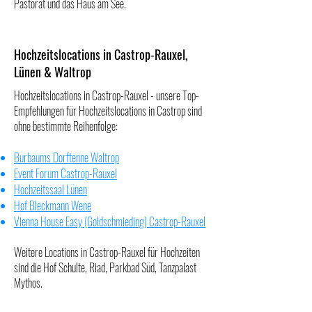
Pastorat
und das
Haus am See.
Hochzeitslocations in Castrop-Rauxel,
Lünen & Waltrop
Hochzeitslocations in Castrop-Rauxel - unsere Top-
Empfehlungen für Hochzeitslocations in Castrop sind
ohne bestimmte Reihenfolge:
Burbaums Dorftenne Waltrop
Event Forum Castrop-Rauxel
Hochzeitssaal Lünen
Hof Bleckmann Wene
Vienna House Easy (Goldschmieding) Castrop-Rauxel
Weitere Locations in Castrop-Rauxel für Hochzeiten
sind die
Hof Schulte
,
Riad
,
Parkbad Süd
,
Tanzpalast
Mythos
.