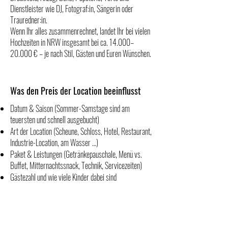
Dienstleister wie DJ, Fotograf:in, Sängerin oder
Trauredner:in.
Wenn Ihr alles zusammenrechnet, landet Ihr bei vielen
Hochzeiten in NRW insgesamt bei ca. 14.000–
20.000 € – je nach Stil, Gästen und Euren Wünschen.
Was den Preis der Location beeinflusst
Datum & Saison (Sommer-Samstage sind am
teuersten und schnell ausgebucht)
Art der Location (Scheune, Schloss, Hotel, Restaurant,
Industrie-Location, am Wasser …)
Paket & Leistungen (Getränkepauschale, Menü vs.
Buffet, Mitternachtssnack, Technik, Servicezeiten)
Gästezahl und wie viele Kinder dabei sind
Mein Tipp: Legt Euch zuerst ein grobes Budget
pro Gast fest.
Dann könnt Ihr viel schneller
entscheiden, welche Hochzeitslocations in NRW