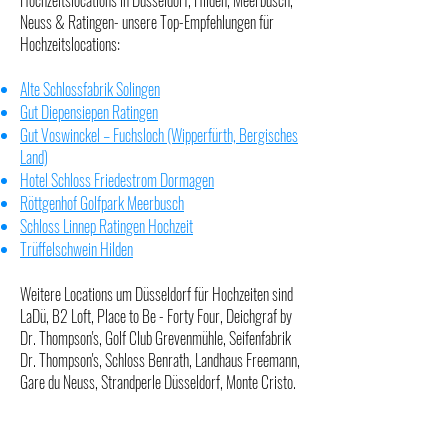
Hochzeitslocations in Düsseldorf, Hilden, Meerbusch,
Neuss & Ratingen- unsere Top-Empfehlungen für
Hochzeitslocations:
Alte Schlossfabrik Solingen
Gut Diepensiepen Ratingen
Gut Voswinckel – Fuchsloch (Wipperfürth, Bergisches
Land)
Hotel Schloss Friedestrom Dormagen
Röttgenhof Golfpark Meerbusch
Schloss Linnep Ratingen Hochzeit
Trüffelschwein Hilden
Weitere Locations um Düsseldorf für Hochzeiten sind
LaDü
,
B2 Lof
t,
Place to Be - Forty Four
,
Deichgraf by
Dr. Thompson's
,
Golf Club Grevenmühle
,
Seifenfabrik
Dr. Thompson's
,
Schloss Benrath
,
Landhaus Freemann
,
Gare du Neuss
,
Strandperle Düsseldorf
,
Monte Cristo
.