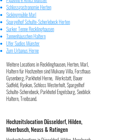
Pipavino e Amici Münster
Schlossgastronomie Herten
Sickingmühle Marl
Spargelhof Schulte-Scherlebeck Herten
Surker Tenne Recklinghausen
Tannenhäuschen Haltern
Ufer Sudios Münster
Zum Urbanus Herne
Weitere Locations in Recklinghausen, Herten, Marl,
Haltern für Hochzeiten sind
Mulvany Villa
,
Forsthaus
Gysenberg
,
Parkhotel Herne
,
Werkstatt
,
Bauer
Südfeld
,
Ryokan
,
Schloss Westerholt
,
Spargelhof
Schulte-Scherebeck
,
Parkhotel Engelsburg
,
Seeblick
Haltern
,
Treibsand
.
Hochzeitslocation Düsseldorf, Hilden,
Meerbusch, Neuss & Ratingen