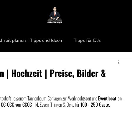
Hochzeitslocations NRW
Über uns
Bewertungen
DJ F
hzeit planen - Tipps und Ideen
Tipps für DJs
 | Hochzeit | Preise, Bilder &
tschaft
 , eigenem Tannenbaum-Schlagen zur Weihnachtszeit und 
Eventlocation 
n €€-€€€ von €€€€
 inkl. Essen, Trinken & Deko für 
100 - 250 Gäste
. 