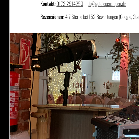
Kontakt:
0172 2914250
  - 
pb@gutdiepensiepen.de
Rezensionen: 
4,7 Sterne bei 152 Bewertungen (Google, St