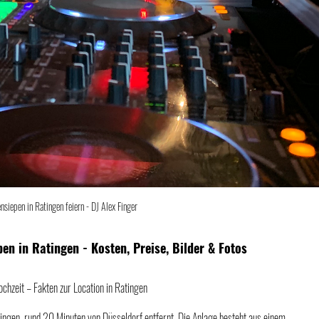
siepen in Ratingen feiern - DJ Alex Finger
en in Ratingen - Kosten, Preise, Bilder & Fotos
chzeit – Fakten zur Location in Ratingen
atingen, rund 20 Minuten von Düsseldorf entfernt. Die Anlage besteht aus einem 