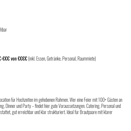
chbar
€€-€€€ von €€€€
 (inkl. Essen, Getränke, Personal, Raummiete)
e Location für Hochzeiten im gehobenen Rahmen. Wer eine Feier mit 100+ Gästen an 
g, Dinner und Party – findet hier gute Voraussetzungen. Catering, Personal und 
attet, gut erreichbar und klar strukturiert. Ideal für Brautpaare mit klarer 