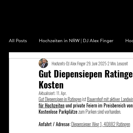
Hochzeits-DJ
Kosten DJ Hochzeit
All Posts
Hochzeiten in NRW | DJ Alex Finger
Hoc
Hochzeits-DJ Alex Finger
29. Juni 2025
2 Min. Lesezeit
Gut Diepensiepen Ratingen
Kosten
Aktualisiert:
11. Apr.
Gut Diepensipen in Ratingen
 ist 
Bauernhof mit aktiver Landwir
für Hochzeiten
 und private Feiern
im Preisbereich vo
Kostenlose Parkplätze
 zum Parken sind vorhanden. 
Anfahrt / Adresse:
Diepensieper Weg 1, 40882 Ratingen