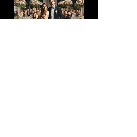
Die Wochenenden im
Sommer sind beliebt!
Jetzt Anfrage senden, damit wir