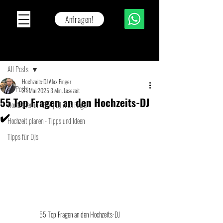
Anfragen!
Beitrag
All Posts
Hochzeits-DJ Alex Finger
All Posts
31. Mai 2025
3 Min. Lesezeit
55 Top Fragen an den Hochzeits-DJ
Hochzeiten in NRW | DJ Alex Finger
✔️
Hochzeit planen - Tipps und Ideen
Tipps für DJs
55 Top Fragen an den Hochzeits-DJ