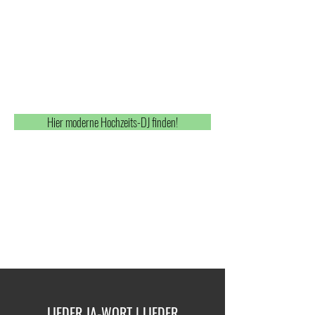
Hier moderne Hochzeits-DJ finden!
LIEDER JA-WORT | LIEDER