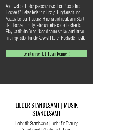
Aber welche Lieder passen zu welcher Phase einer
Hochzeit? Liebeslieder für Einzug, Ringtausch und
Auszug bei der Trauung. Hinergrundmusik zum Start
der Hochzeit. Partylieder und eine coole Hochzeits
Playlist für die Feier. Nach diesem Artikel seid Ihr voll
mit Inspiration für die Auswahl Eurer Hochzeitsmusik.
Lernt unser DJ-Team kennen!
LIEDER STANDESAMT | MUSIK
STANDESAMT
Lieder für Standesamt | Lieder für Trauung
Standesamt | Standesamt Lieder