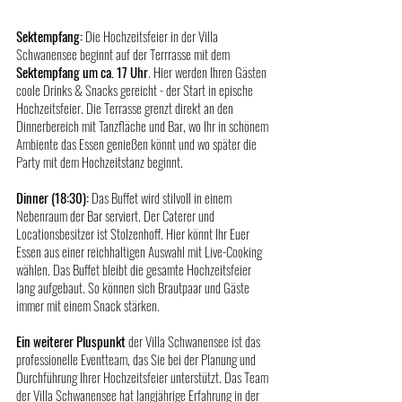
Sektempfang:
 Die Hochzeitsfeier in der Villa 
Schwanensee beginnt auf der Terrrasse mit dem 
Sektempfang um ca. 17 Uhr
. Hier werden Ihren Gästen 
coole Drinks & Snacks gereicht - der Start in epische 
Hochzeitsfeier. Die Terrasse grenzt direkt an den 
Dinnerbereich mit Tanzfläche und Bar, wo Ihr in schönem 
Ambiente das Essen genießen könnt und wo später die 
Party mit dem Hochzeitstanz beginnt.
Dinner (18:30): 
Das Buffet wird stilvoll in einem 
Nebenraum der Bar serviert. Der Caterer und 
Locationsbesitzer ist Stolzenhoff. Hier könnt Ihr Euer 
Essen aus einer reichhaltigen Auswahl mit Live-Cooking 
wählen. Das Buffet bleibt die gesamte Hochzeitsfeier 
lang aufgebaut. So können sich Brautpaar und Gäste 
immer mit einem Snack stärken. 
Ein weiterer Pluspunkt
 der Villa Schwanensee ist das 
professionelle Eventteam, das Sie bei der Planung und 
Durchführung Ihrer Hochzeitsfeier unterstützt. Das Team 
der Villa Schwanensee hat langjährige Erfahrung in der 