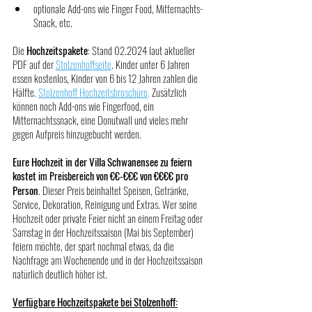
optionale Add-ons wie Finger Food, Mitternachts-
Snack, etc.
Die 
Hochzeitspakete
: Stand 02.2024 laut aktueller 
PDF auf der 
Stolzenhoffseite
. Kinder unter 6 Jahren 
essen kostenlos, Kinder von 6 bis 12 Jahren zahlen die 
Hälfte. 
Stolzenhoff Hochzeitsbroschüre
.
 Zusätzlich 
können noch Add-ons wie Fingerfood, ein 
Mitternachtssnack, eine Donutwall und vieles mehr 
gegen Aufpreis hinzugebucht werden.
Eure Hochzeit in der Villa Schwanensee zu feiern 
kostet
pro 
im Preisbereich von €€-€€€ von €€€€ 
Person
. Dieser Preis beinhaltet Speisen, Getränke, 
Service, Dekoration, Reinigung und Extras. Wer seine 
Hochzeit oder private Feier nicht an einem Freitag oder 
Samstag in der Hochzeitssaison (Mai bis September) 
feiern möchte, der spart nochmal etwas, da die 
Nachfrage am Wochenende und in der Hochzeitssaison 
natürlich deutlich höher ist.   
Verfügbare Hochzeitspakete bei Stolzenhoff: