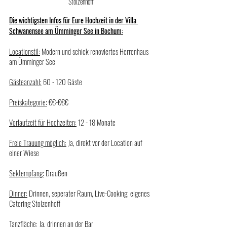
Stolzenhoff
Die wichtigsten Infos für Eure Hochzeit in der Villa 
Schwanensee am Ümminger See in Bochum:
Locationstil:
 Modern und schick renoviertes Herrenhaus 
am Ümminger See
Gästeanzahl:
 60 - 120 Gäste
Preiskategorie:
 €€-€€€
Vorlaufzeit für Hochzeiten:
 12 - 18 Monate
Freie Trauung möglich:
 Ja, direkt vor der Location auf 
einer Wiese
Sektempfang:
 Draußen
Dinner:
 Drinnen, seperater Raum, Live-Cooking, eigenes 
Catering Stolzenhoff
Tanzfläche:
 Ja, drinnen an der Bar