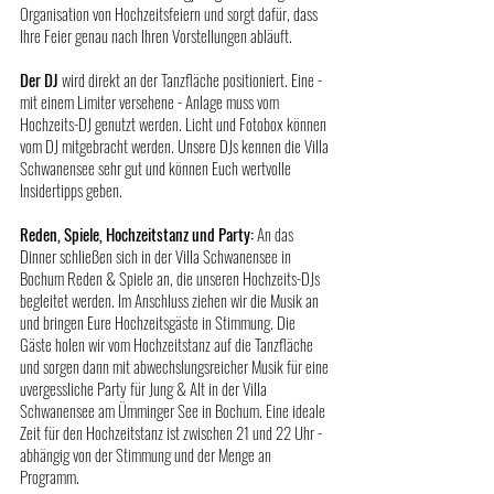
Organisation von Hochzeitsfeiern und sorgt dafür, dass 
Ihre Feier genau nach Ihren Vorstellungen abläuft.
Der DJ
 wird direkt an der Tanzfläche positioniert. Eine - 
mit einem Limiter versehene - Anlage muss vom 
Hochzeits-DJ genutzt werden. Licht und Fotobox können 
vom DJ mitgebracht werden. Unsere DJs kennen die Villa 
Schwanensee sehr gut und können Euch wertvolle 
Insidertipps geben. 
Reden, Spiele, Hochzeitstanz und Party: 
An das 
Dinner schließen sich in der Villa Schwanensee in 
Bochum Reden & Spiele an, die unseren Hochzeits-DJs 
begleitet werden. Im Anschluss ziehen wir die Musik an 
und bringen Eure Hochzeitsgäste in Stimmung. Die 
Gäste holen wir vom Hochzeitstanz auf die Tanzfläche 
und sorgen dann mit abwechslungsreicher Musik für eine 
uvergessliche Party für Jung & Alt in der Villa 
Schwanensee am Ümminger See in Bochum. Eine ideale 
Zeit für den Hochzeitstanz ist zwischen 21 und 22 Uhr - 
abhängig von der Stimmung und der Menge an 
Programm.