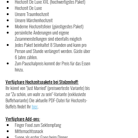
Hochzeit De Luxe XXL (hochwertigstes Paket)
Hochzeit De Luxe
Unsere Traumhochzeit
Unsere Märchenhochzeit
Moderne Hochzeitsfeier (günstigestes Paket)
persönliche Änderungen und eigene 
Zusammenstellungen sind ebenfalls möglich
Jedes Paket beinhaltet 8 Stunden und kann pro 
Person und Stunde verlängert werden. Gäste über 
6 Jahre zählen.
Zum Pauschalpreis kommt der Preis für das Essen 
hinzu.
Verfügbare Hochzeitspakete bei Stolzenhoff:
Ihr könnt von "Just Married" (preiswerteste Variante) bis 
zur "Zu schön, um wahr zu sein"-Variante (exklusivste 
Buffetvariante) Die aktuelle PDF-Datei für Hochzeits-
Buffets findet Ihr 
hier
.
Verfügbare Add-ons:
Finger Food zum Sektempfang
Mitternachtssnack
Suppe als erster Gang beim Dinner