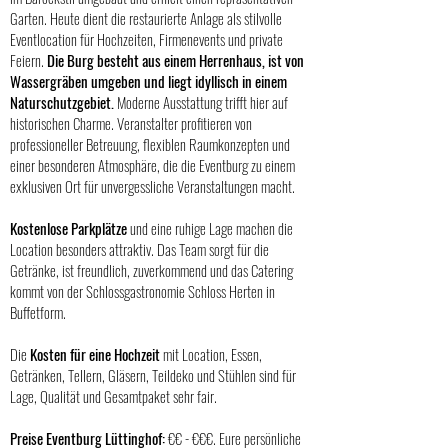
Garten. Heute dient die restaurierte Anlage als
stilvolle
Eventlocation
für Hochzeiten, Firmenevents und private
Feiern.
Die Burg besteht aus einem Herrenhaus, ist von
Wassergräben umgeben und liegt idyllisch in einem
Naturschutzgebiet.
Moderne Ausstattung trifft hier auf
historischen Charme
. Veranstalter profitieren von
professioneller Betreuung, flexiblen Raumkonzepten und
einer besonderen Atmosphäre, die die Eventburg zu einem
exklusiven Ort für unvergessliche Veranstaltungen macht.
Kostenlose Parkplätze
und eine ruhige Lage machen die
Location besonders attraktiv.
Das Team sorgt für die
Getränke, ist freundlich, zuverkommend und das Catering
kommt von der Schlossgastronomie Schloss Herten in
Buffetform.
Die
Kosten für eine Hochzeit
mit Location, Essen,
Getränken, Tellern, Gläsern, Teildeko und Stühlen sind für
Lage, Qualität und Gesamtpaket sehr fair.
Preise Eventburg Lüttinghof:
€€ - €€€.
Eure persönliche