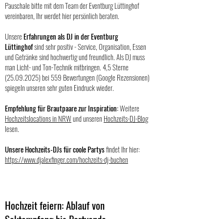
Pauschale bitte mit dem Team der Eventburg Lüttinghof
vereinbaren, Ihr werdet hier persönlich beraten.
Unsere
Erfahrungen als DJ in der Eventburg
Lüttinghof
sind sehr positiv - Service, Organisation, Essen
und Getränke sind hochwertig und freundlich. Als DJ muss
man Licht- und Ton-Technik mitbringen. 4,5 Sterne
(25.09.2025)
bei 559 Bewertungen (Google Rezensionen)
spiegeln unseren sehr guten Eindruck wieder.
Empfehlung für Brautpaare zur Inspiration:
Weitere
Hochzeitslocations in NRW
und unseren
Hochzeits-DJ-Blog
lesen.
Unsere Hochzeits-DJs für coole Partys
findet Ihr hier:
https://www.djalexfinger.com/hochzeits-dj-buchen
Hochzeit feiern: Ablauf von