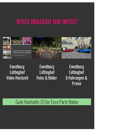
WOZU BRAUCHT IHR INFOS?
Eventburg
Eventburg
Eventburg
Lüttinghof
Lüttinghof
Lüttinghof
Video Hochzeit
Fotos & Bilder
Erfahrungen &
Preise
Gute Hochzeits-DJ für Eure Party finden