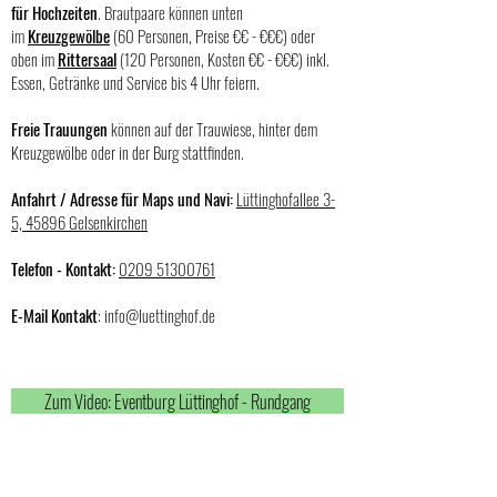
für Hochzeiten
. Brautpaare können unten
im
Kreuzgewölbe
(60 Personen, Preise
€€ - €€€
)
oder
oben im
Rittersaal
(120 Personen, Kosten
€€ - €€€
)
inkl.
Essen, Getränke und Service bis 4 Uhr feiern.
Freie Trauungen
können auf der Trauwiese, hinter dem
Kreuzgewölbe oder in der Burg stattfinden.
Anfahrt / Adresse für Maps und Navi:
Lüttinghofallee 3-
5, 45896 Gelsenkirchen
Telefon - Kontakt:
0209 51300761
E-Mail Kontakt
:
info@luettinghof.de
Zum Video: Eventburg Lüttinghof - Rundgang