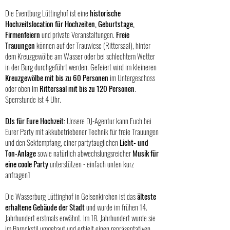
Die Eventburg Lüttinghof ist eine
historische
Hochzeitslocation für Hochzeiten, Geburtstage,
Firmenfeiern
und private Veranstaltungen.
Freie
Trauungen
können auf der Trauwiese (Rittersaal), hinter
dem Kreuzgewölbe am Wasser oder bei schlechtem Wetter
in der Burg durchgeführt werden. Gefeiert wird im kleineren
Kreuzgewölbe mit bis zu 60 Personen
im Untergeschoss
oder oben im
Rittersaal mit bis zu 120 Personen
.
Sperrstunde ist 4 Uhr.
DJs für Eure Hochzeit:
Unsere DJ-Agentur kann Euch bei
Eurer Party mit akkubetriebener Technik für freie Trauungen
und den Sektempfang, einer partytauglichen
Licht- und
Ton-Anlage
sowie natürlich abwechslungsreicher
Musik für
eine coole Party
unterstützen - einfach unten kurz
anfragen1
Die Wasserburg Lüttinghof in Gelsenkirchen ist das
älteste
erhaltene Gebäude der Stadt
und wurde im frühen 14.
Jahrhundert erstmals erwähnt. Im 18. Jahrhundert wurde sie
im Barockstil umgebaut und erhielt einen repräsentativen