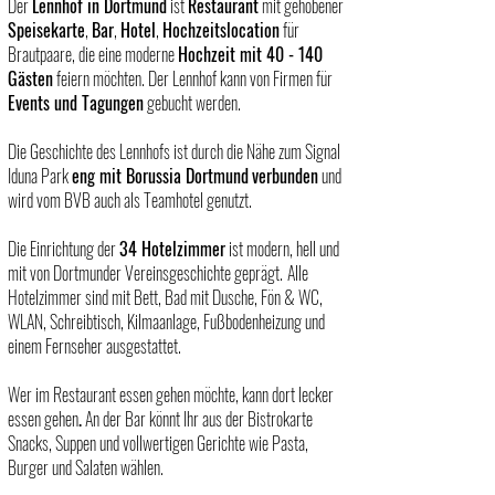
Der
Lennhof in Dortmund
ist
Restaurant
mit gehobener
Speisekarte
,
Bar
,
Hotel
,
Hochzeitslocation
für
Brautpaare, die eine moderne
Hochzeit mit 40 - 140
Gästen
feiern möchten. Der Lennhof kann von Firmen für
Events und Tagungen
gebucht werden.
Die
Geschichte des Lennhofs
ist durch die Nähe zum Signal
Iduna Park
eng mit Borussia Dortmund
verbunden
und
wird vom BVB auch als Teamhotel genutzt.
Die Einrichtung der
34 Hotelzimmer
ist modern, hell und
mit von Dortmunder Vereinsgeschichte geprägt.
Alle
Hotelzimmer sind mit Bett, Bad mit Dusche, Fön & WC,
WLAN, Schreibtisch, Kilmaanlage, Fußbodenheizung und
einem Fernseher ausgestattet.
Wer im Restaurant essen gehen möchte, kann dort lecker
essen gehen
.
An der Bar könnt Ihr aus der Bistrokarte
Snacks, Suppen und vollwertigen Gerichte wie Pasta,
Burger und Salaten wählen.