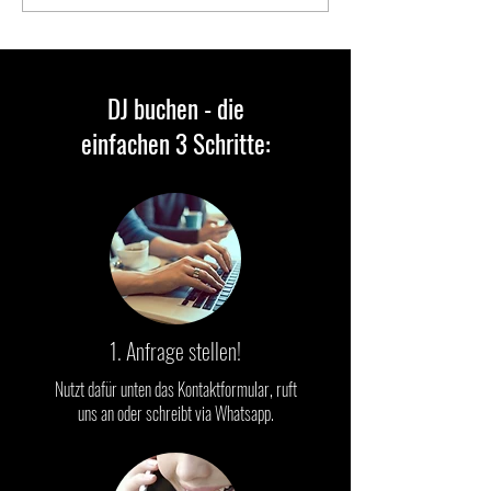
Hochzeit Plaza: Preise,
Ostbevern❤️ Hoch
Bilder & Video
Video
DJ buchen - die
einfachen 3 Schritte:
1. Anfrage stellen!
Nutzt dafür unten das Kontaktformular, ruft
uns an oder schreibt via Whatsapp.