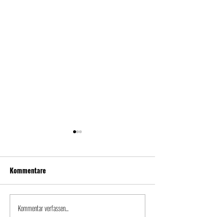
Kommentare
Kommentar verfassen...
WERKSTADT Witten -
Gasthaus Mersbä