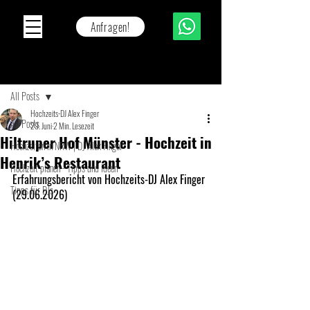
Anfragen!
Beitrag
All Posts
Hochzeits-DJ Alex Finger
All Posts
29. Juni
2 Min. Lesezeit
Hiltruper Hof Münster - Hochzeit in
Hochzeiten in NRW | DJ Alex Finger
Henrik’s Restaurant
Hochzeit planen - Tipps und Ideen
Erfahrungsbericht von Hochzeits-DJ Alex Finger 
Tipps für DJs
(29.06.2026)